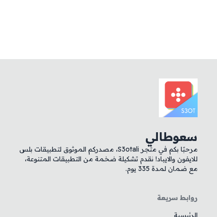
سعوطالي
مرحبًا بكم في متجر S3otali، مصدركم الموثوق لتطبيقات بلس
للايفون والايباد! نقدم تشكيلة ضخمة من التطبيقات المتنوعة،
مع ضمان لمدة 335 يوم.
روابط سريعة
الرئيسية