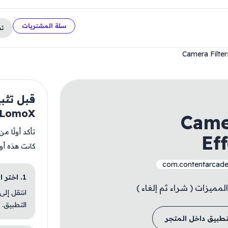
سلة المشتريات
ت
Camera Filte
s:LomoX
Came
تأكد أولًا م
Ef
كانت هذه أو
com.contentarcad
1. اختر الباقة المناسبة
لمميزات ( شراء ثم إلغاء )
انتقل إلى
التطبيق.
تطبيق داخل المتجر