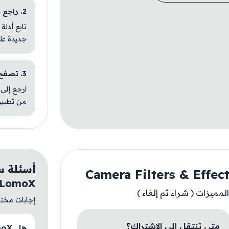
2. راجع خطوات التثبيت
تابع أدلة
جديدة عل
3. تصفح تطبيقات مشابهة
ارجع إلى 
من تطبيق
s:LomoX
لمميزات ( شراء ثم إلغاء )
إجابات مختصر
متى تنتقل إلى الاشتراك؟