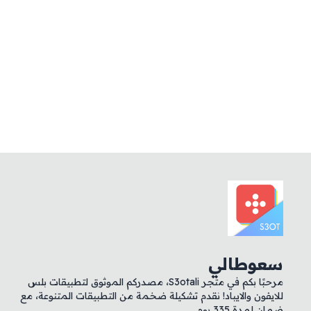
سعوطالي
مرحبًا بكم في متجر S3otali، مصدركم الموثوق لتطبيقات بلس
للايفون والايباد! نقدم تشكيلة ضخمة من التطبيقات المتنوعة، مع
ضمان لمدة 335 يوم.