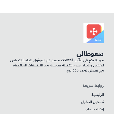
سعوطالي
مرحبًا بكم في متجر S3otali، مصدركم الموثوق لتطبيقات بلس
للايفون والايباد! نقدم تشكيلة ضخمة من التطبيقات المتنوعة،
مع ضمان لمدة 335 يوم.
روابط سريعة
الرئيسية
تسجيل الدخول
إنشاء حساب