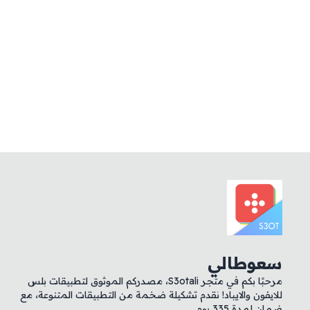
سعوطالي
مرحبًا بكم في متجر S3otali، مصدركم الموثوق لتطبيقات بلس
للايفون والايباد! نقدم تشكيلة ضخمة من التطبيقات المتنوعة، مع
ضمان لمدة 335 يوم.