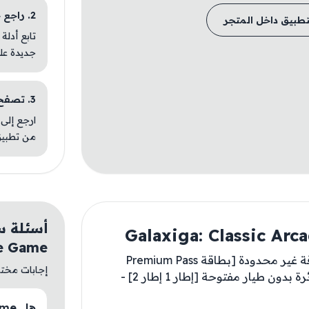
2. راجع خطوات التثبيت
تطبيق داخل المتجر
تابع أدلة
جديدة عل
3. تصفح تطبيقات مشابهة
ارجع إلى 
من تطبيق
e Game
- بطاقة Premium Pass [المكافآت فقط] - طاقة غير محدودة [بطاقة Premium Pass
إجابات مختصر
مرتبطة] - طائرة مفتوحة [إطار 1 إطار 2] - طائرة بدون طيار مفتوحة [إطار 1 إطار 2] -