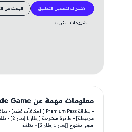
الاشتراك لتحميل التطبيق
البحث عن ال
شروحات التثبيت
معلومات مهمة عن Galaxiga: Classic Arcade Game
حجر مفتوح [إطار 1 إطار 2] - تكلفة...