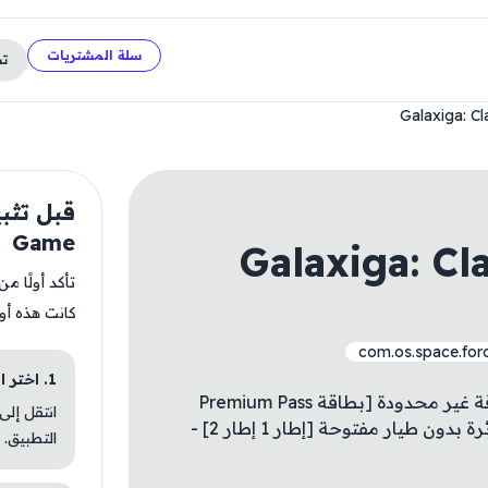
سلة المشتريات
ت
Galaxiga: C
Game
Galaxiga: Cl
تأكد أولًا م
كانت هذه أو
com.os.space.forc
1. اختر الباقة المناسبة
- بطاقة Premium Pass [المكافآت فقط] - طاقة غير محدودة [بطاقة Premium Pass
انتقل إلى
مرتبطة] - طائرة مفتوحة [إطار 1 إطار 2] - طائرة بدون طيار مفتوحة [إطار 1 إطار 2] -
التطبيق.