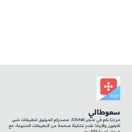
سعوطالي
مرحبًا بكم في متجر S3otali، مصدركم الموثوق لتطبيقات بلس
للايفون والايباد! نقدم تشكيلة ضخمة من التطبيقات المتنوعة، مع
ضمان لمدة 335 يوم.