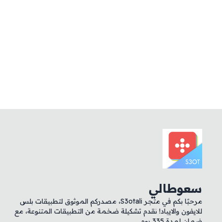
سعوطالي
مرحبًا بكم في متجر S3otali، مصدركم الموثوق لتطبيقات بلس
للايفون والايباد! نقدم تشكيلة ضخمة من التطبيقات المتنوعة، مع
ضمان لمدة 335 يوم.