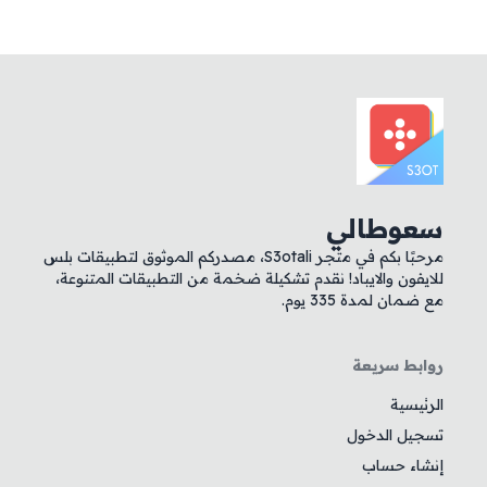
سعوطالي
مرحبًا بكم في متجر S3otali، مصدركم الموثوق لتطبيقات بلس
للايفون والايباد! نقدم تشكيلة ضخمة من التطبيقات المتنوعة،
مع ضمان لمدة 335 يوم.
روابط سريعة
الرئيسية
تسجيل الدخول
إنشاء حساب