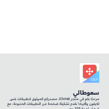
سعوطالي
مرحبًا بكم في متجر S3otali، مصدركم الموثوق لتطبيقات بلس
للايفون والايباد! نقدم تشكيلة ضخمة من التطبيقات المتنوعة، مع
ضمان لمدة 335 يوم.