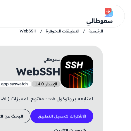
سعوطالي
الرئيسية
/
التطبيقات المتوفرة
/
WebSSH
سعوطالي
WebSSH
الإصدار 1.4.0
.app.syswatch
لمتابعه بروتوكول ssh - مفتوح المميزات ( اضغط على شراء ثم إلغاء )
الاشتراك لتحميل التطبيق
البحث عن ال
شروحات التثبيت