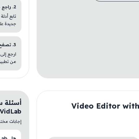
2. راجع خطوات التثبيت
تابع أدلة
جديدة عل
3. تصفح تطبيقات مشابهة
ارجع إلى 
من تطبيق
ن Video Editor with Music・
VidLab
إجابات مختصر