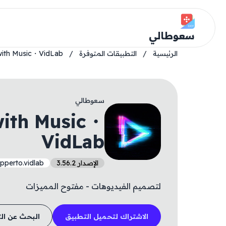
سعوطالي
الرئيسية
/
التطبيقات المتوفرة
/
 with Music・VidLab
سعوطالي
with Music・
VidLab
الإصدار 3.56.2
pperto.vidlab
لتصميم الفيديوهات - مفتوح المميزات
الاشتراك لتحميل التطبيق
البحث عن ال