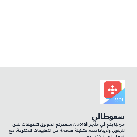
سعوطالي
مرحبًا بكم في متجر S3otali، مصدركم الموثوق لتطبيقات بلس
للايفون والايباد! نقدم تشكيلة ضخمة من التطبيقات المتنوعة، مع
ضمان لمدة 335 يوم.