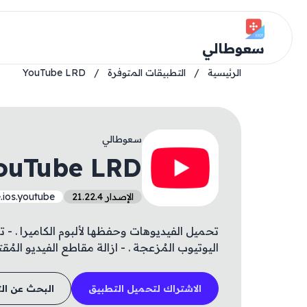
سعوطالي
الرئيسية
/
التطبيقات المتوفرة
/
YouTube LRD
سعوطالي
ouTube LRD
الإصدار 21.22.4
.ios.youtube
تحميل الفيديوهات وحفظها لألبوم الكاميرا . - ت
اليوتيوب المُزعجة . - ازالة مقاطع الفيديو المُق
الاشتراك لتحميل التطبيق
البحث عن ال