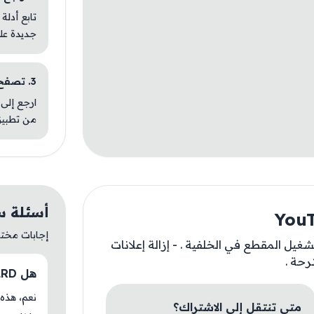
تابع أدلة
جديدة عل
3. تصفح تطبيقات مشابهة
ارجع إلى 
من تطبيق
أسئلة سريعة 
إجابات مختصر
شغيل المقطع في الخلفية . - إزالة إعلانات
ترحة .
هل YouTube LRD متوفر حاليًا في سعوطالي؟
متى تنتقل إلى الاشتراك؟