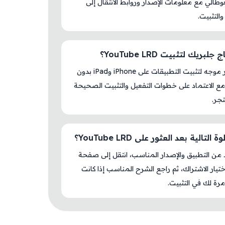
الي مع معلومات الإصدار وروابط الانتقال إلى
والتثبيت.
لبريك لتثبيت YouTube LRD؟
لا، المتجر موجه لتثبيت التطبيقات على iPhone وiPad بدون
ع الاعتماد على خطوات التفعيل والتثبيت الصحيحة
جر.
التالية بعد العثور على YouTube LRD؟
د من التطبيق والإصدار المناسب، انتقل إلى صفحة
اختيار الاشتراك، ثم راجع الشرح المناسب إذا كانت
رة لك في التثبيت.