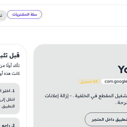
سلة المشتريات
ت
قبل تثبيت e LRD
Y
تأكد أولًا م
كانت هذه أو
com.google
63 تحميل
1. اختر الباقة المناسبة
شغيل المقطع في الخلفية . - إزالة إعلانات
انتقل إلى
ترحة .
التطبيق.
تطبيق داخل المتجر
2. راجع خطوات التثبيت