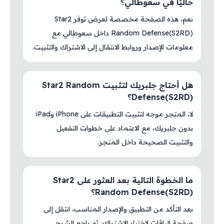
حاليًا في سعوطالي؟
نعم، هذه الصفحة مخصصة لعرض توفر Star2
Random Defense(S2RD) داخل سعوطالي مع
معلومات الإصدار وروابط الانتقال إلى الاشتراك والتثبيت.
هل أحتاج جلبريك لتثبيت Star2 Random
Defense(S2RD)؟
لا، المتجر موجه لتثبيت التطبيقات على iPhone وiPad
بدون جلبريك، مع الاعتماد على خطوات التفعيل
والتثبيت الصحيحة داخل المتجر.
ما الخطوة التالية بعد العثور على Star2
Random Defense(S2RD)؟
بعد التأكد من التطبيق والإصدار المناسب، انتقل إلى
صفحة الباقات لاختيار الاشتراك، ثم راجع الشرح