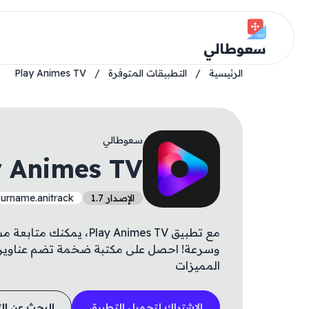
سعوطالي
الرئيسية
/
التطبيقات المتوفرة
/
Play Animes TV
سعوطالي
y Animes TV
الإصدار 1.7
urname.anitrack
مع تطبيق Play Animes TV،
وسرعة! احصل على مكتبة ضخمة تضم عناوين جد
المميزات
الاشتراك لتحميل التطبيق
البحث عن ال