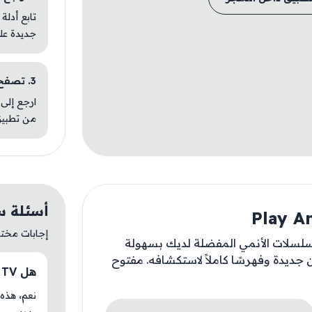
تابع أدلة
جديدة عل
3. تصفح تطبيقات مشابهة
ارجع إلى 
من تطبيق
أسئلة سريعة ع
إجابات مختصر
 يمكنك متابعة مسلسلات الأنمي المفضلة لديك بسهولة
يدة وفهرسًا كاملاً لاستكشافه. مفتوح
هل Play Animes TV متوفر حاليًا في سعوطالي؟