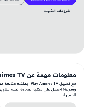
شروحات التثبيت
معلومات مهمة عن Play Animes TV
مع تطبيق Play Animes TV،
وسرعة! احصل على مكتبة ضخمة تضم عناوين جد
المميزات