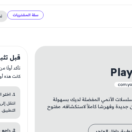
سلة المشتريات
ت
قبل تثبيت imes TV
Pla
تأكد أولًا م
كانت هذه أو
com.yo
1. اختر الباقة المناسبة
 يمكنك متابعة مسلسلات الأنمي المفضلة لديك بسهولة
انتقل إلى
يدة وفهرسًا كاملاً لاستكشافه. مفتوح
التطبيق.
2. راجع خطوات التثبيت
تطبيق داخل المتجر