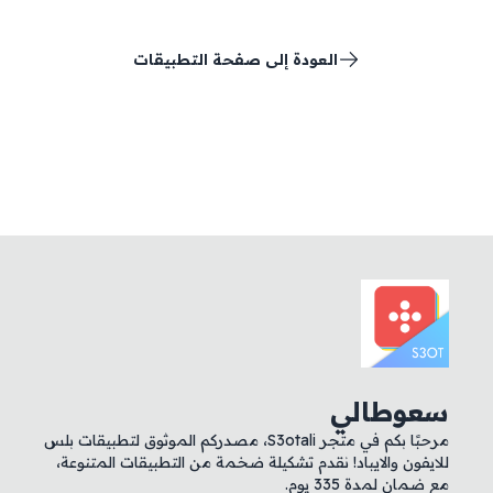
العودة إلى صفحة التطبيقات
سعوطالي
مرحبًا بكم في متجر S3otali، مصدركم الموثوق لتطبيقات بلس
للايفون والايباد! نقدم تشكيلة ضخمة من التطبيقات المتنوعة،
مع ضمان لمدة 335 يوم.