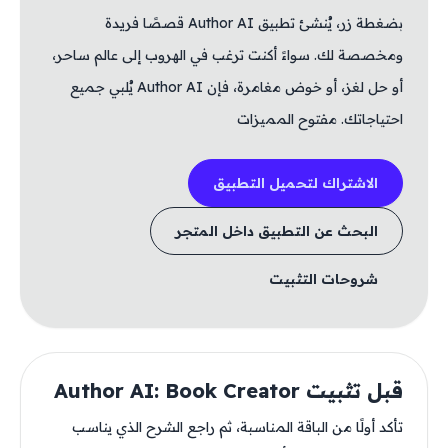
بضغطة زر، يُنشئ تطبيق Author AI قصصًا فريدة
ومخصصة لك. سواءً أكنت ترغب في الهروب إلى عالم ساحر،
أو حل لغز، أو خوض مغامرة، فإن Author AI يُلبي جميع
احتياجاتك. مفتوح المميزات
الاشتراك لتحميل التطبيق
البحث عن التطبيق داخل المتجر
شروحات التثبيت
قبل تثبيت Author AI: Book Creator
تأكد أولًا من الباقة المناسبة، ثم راجع الشرح الذي يناسب