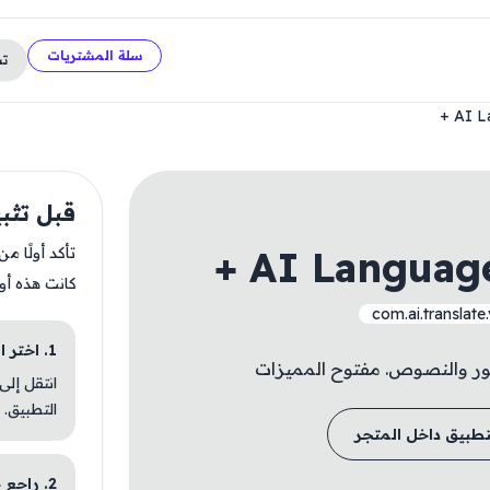
سلة المشتريات
ت
AI La
قبل تثبيت ge Translator
AI Language 
تأكد أولًا م
كانت هذه أو
com.ai.translate
1. اختر الباقة المناسبة
ور والنصوص. مفتوح المميزات
انتقل إلى
التطبيق.
تطبيق داخل المتجر
2. راجع خطوات التثبيت