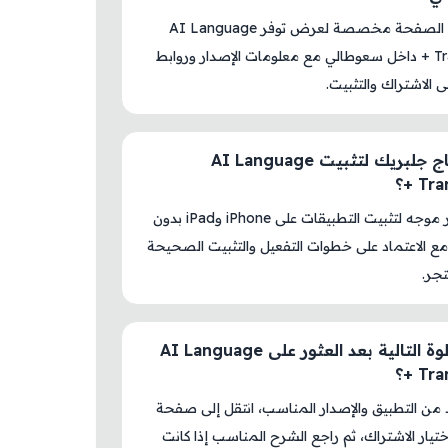
نعم، هذه الصفحة مخصصة لعرض توفر AI Language
Translator + داخل سعوطالي مع معلومات الإصدار وروابط
لى الاشتراك والتثبيت.
هل أحتاج جلبريك لتثبيت AI Language
T +؟
لا، المتجر موجه لتثبيت التطبيقات على iPhone وiPad بدون
ع الاعتماد على خطوات التفعيل والتثبيت الصحيحة
جر.
ما الخطوة التالية بعد العثور على AI Language
T +؟
د من التطبيق والإصدار المناسب، انتقل إلى صفحة
اختيار الاشتراك، ثم راجع الشرح المناسب إذا كانت