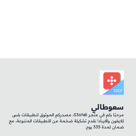
سعوطالي
مرحبًا بكم في متجر S3otali، مصدركم الموثوق لتطبيقات بلس
للايفون والايباد! نقدم تشكيلة ضخمة من التطبيقات المتنوعة، مع
ضمان لمدة 335 يوم.