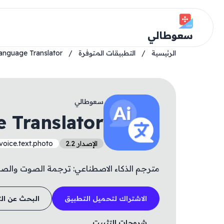
سعوطالي
الرئيسية
/
التطبيقات المتوفرة
/
nguage Translator +
سعوطالي
Translator +
الإصدار 2.2
.voice.text.photo
مترجم الذكاء الاصطناعي: ترجمة الصوت والص
الاشتراك لتحميل التطبيق
البحث عن ال
شروحات التثبيت