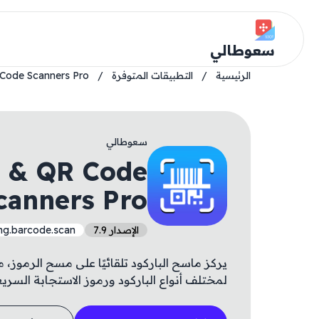
سعوطالي
الرئيسية
/
التطبيقات المتوفرة
/
Code Scanners Pro
سعوطالي
 & QR Code
canners Pro
الإصدار 7.9
ng.barcode.scan
يركز ماسح الباركود تلقائيًا على مسح الرمو
لمختلف أنواع الباركود ورموز الاستجابة السريعة (QR). مفتوح المميزات ( شراء ثم ا