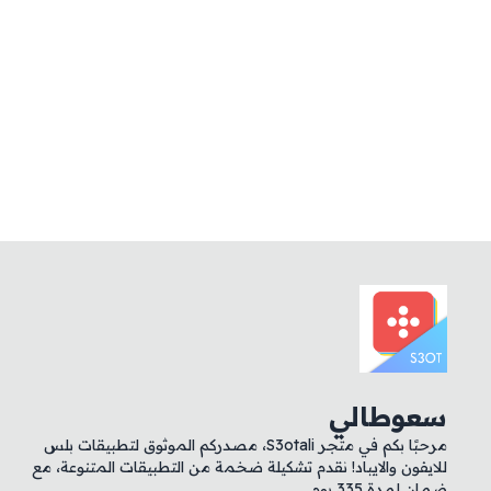
سعوطالي
مرحبًا بكم في متجر S3otali، مصدركم الموثوق لتطبيقات بلس
للايفون والايباد! نقدم تشكيلة ضخمة من التطبيقات المتنوعة، مع
ضمان لمدة 335 يوم.