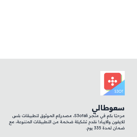
سعوطالي
مرحبًا بكم في متجر S3otali، مصدركم الموثوق لتطبيقات بلس
للايفون والايباد! نقدم تشكيلة ضخمة من التطبيقات المتنوعة، مع
ضمان لمدة 335 يوم.