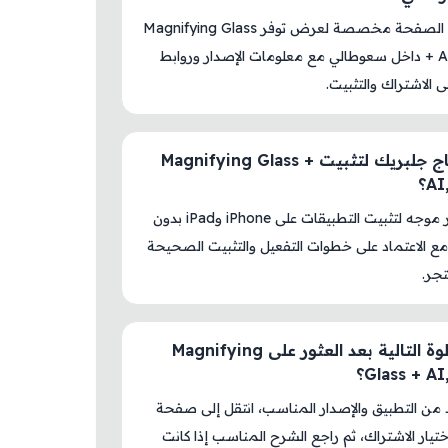
نعم، هذه الصفحة مخصصة لعرض توفر Magnifying Glass
+ AI, Voice داخل سعوطالي مع معلومات الإصدار وروابط
لى الاشتراك والتثبيت.
هل أحتاج جلبريك لتثبيت Magnifying Glass +
A؟
لا، المتجر موجه لتثبيت التطبيقات على iPhone وiPad بدون
ع الاعتماد على خطوات التفعيل والتثبيت الصحيحة
جر.
ما الخطوة التالية بعد العثور على Magnifying
Glass + AI؟
د من التطبيق والإصدار المناسب، انتقل إلى صفحة
اختيار الاشتراك، ثم راجع الشرح المناسب إذا كانت