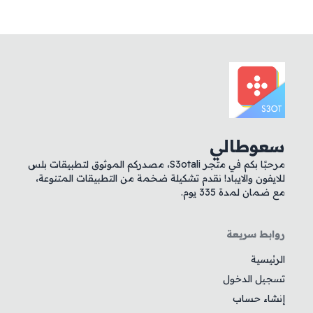
سعوطالي
مرحبًا بكم في متجر S3otali، مصدركم الموثوق لتطبيقات بلس
للايفون والايباد! نقدم تشكيلة ضخمة من التطبيقات المتنوعة،
مع ضمان لمدة 335 يوم.
روابط سريعة
الرئيسية
تسجيل الدخول
إنشاء حساب