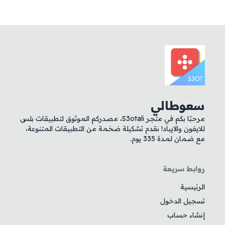
سعوطالي
مرحبًا بكم في متجر S3otali، مصدركم الموثوق لتطبيقات بلس
للايفون والايباد! نقدم تشكيلة ضخمة من التطبيقات المتنوعة،
مع ضمان لمدة 335 يوم.
روابط سريعة
الرئيسية
تسجيل الدخول
إنشاء حساب