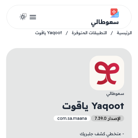
سعوطالي
الرئيسية
/
التطبيقات المتوفرة
/
Yaqoot ياقوت
سعوطالي
Yaqoot ياقوت
الإصدار 7.39.0
com.sa.maana
- متخطي كشف جلبريك